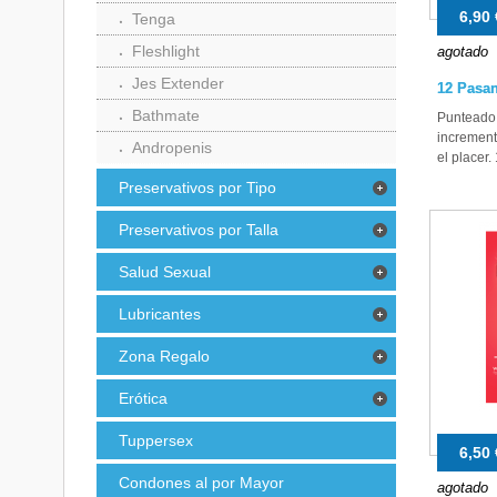
6,90 
Tenga
Fleshlight
agotado
Jes Extender
12 Pasa
Bathmate
Punteado,
increment
Andropenis
el placer.
Preservativos por Tipo
Preservativos por Talla
Salud Sexual
Lubricantes
Zona Regalo
Erótica
Tuppersex
6,50 
Condones al por Mayor
agotado