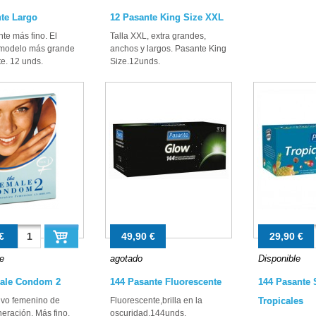
te Largo
12 Pasante King Size XXL
te más fino. El
Talla XXL, extra grandes,
modelo más grande
anchos y largos. Pasante King
e. 12 unds.
Size.12unds.
€
49,90 €
29,90 €
e
agotado
Disponible
ale Condom 2
144 Pasante Fluorescente
144 Pasante 
ivo femenino de
Fluorescente,brilla en la
Tropicales
neración. Más fino,
oscuridad.144unds.