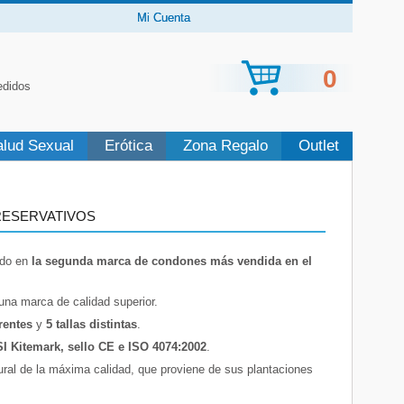
Mi Cuenta
0
edidos
alud Sexual
Erótica
Zona Regalo
Outlet
RESERVATIVOS
ido en
la segunda
marca de condones más vendida en el
na marca de calidad superior.
rentes
y
5 tallas distintas
.
SI Kitemark, sello CE e ISO 4074:2002
.
ural de la máxima calidad, que proviene de sus plantaciones