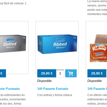
La nueva sens
y fácil de colocar. 1
verano, aroma 
ponle una nota 
momentos más 
 €
29,90 €
29,90 €
Disponible
Disponible
ante Punteado
144 Pasante Estriado
144 Pasante 
ras estimulantes en
Con estrias y forma clásica
Con efecto calo
puntos, incrementan
estimulantes e
de los dos, forma
estrías, produ