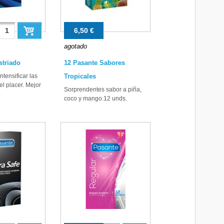
6,50 €
agotado
striado
12 Pasante Sabores
ntensificar las
Tropicales
l placer. Mejor
Sorprendentes sabor a piña,
.
coco y mango.12 unds.