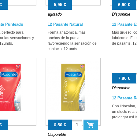
€
5,95 €
6,90 €
agotado
Disponible
nte Punteado
12 Pasante Natural
12 Pasante E
 perfecto para
Forma anatómica, más
Más grueso, co
ar las sensaciones y
anchos de la punta,
lubricante. El 
 12unds.
favoreciendo la sensación de
de pasante. 12
contacto. 12 unds.
7,80 €
Disponible
12 Pasante R
Con lidocaína,
un efecto reta
prolongar así l
€
6,50 €
Disponible