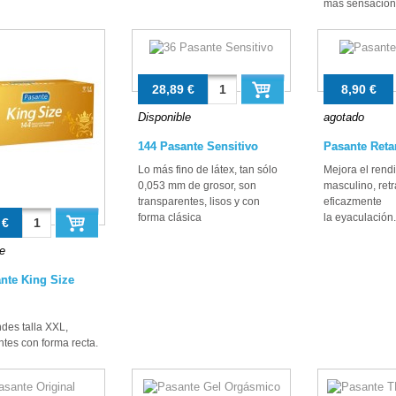
más sensacio
28,89 €
8,90 €
Disponible
agotado
144 Pasante Sensitivo
Pasante Reta
Lo más fino de látex, tan sólo
Mejora el rend
0,053 mm de grosor, son
masculino, ret
transparentes, lisos y con
eficazmente
forma clásica
la eyaculación
 €
e
nte King Size
ndes talla XXL,
ntes con forma recta.