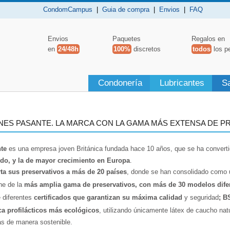
CondomCampus
|
Guia de compra
|
Envios
|
FAQ
Envios
Paquetes
Regalos en
en
24/48h
100%
discretos
todos
los p
Condonería
Lubricantes
S
ES PASANTE. LA MARCA CON LA GAMA MÁS EXTENSA DE P
te
es una empresa joven Británica fundada hace 10 años, que se ha convert
do, y la de mayor crecimiento en Europa
.
ta sus preservativos a más de 20 países
, donde se han consolidado como u
ne de la
más amplia gama de preservativos, con más de 30 modelos dife
 diferentes
certificados
que garantizan su máxima calidad
y seguridad
; B
ca profilácticos más ecológicos
, utilizando únicamente látex de caucho nat
as de manera sostenible.