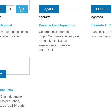
€
7,50 €
11,90 €
e
agotado
agotado
Original
Pasante Gel Orgásmico
Pasante TLC 
o y respetuoso con la
Gel orgásmico para la
Base mixta, ag
 parabenos.75ml
mujer. Con base acuosa y sin
silicona.Efect
aroma. Maximiza las
sensaciones durante el
sexo.75ml
 €
nte Trim
 49 mm de ancho
 Más pequeños,
estrechos.144 unds.