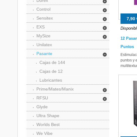
Durex
Control
Sensitex
7,90 
EXS
Disponibl
MySize
12 Pasan
Unilatex
Puntos
Pasante
Estimulac
puntos y 
Cajas de 144
multitextu
Cajas de 12
Lubricantes
Prime/Mates/Manix
RFSU
Glyde
Ultra Shape
Worlds Best
We Vibe