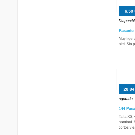
6,50 
Disponibl
Pasante 
Muy liger
piel. Sin
28,84
agotado
144 Pasa
Talla XS,
nominal.
cortos y 