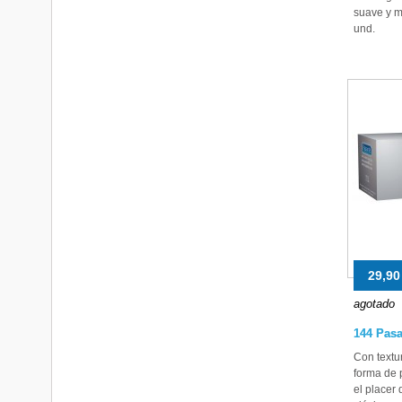
suave y mu
und.
29,90
agotado
144 Pas
Con textu
forma de 
el placer 