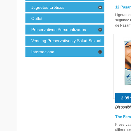
Juguetes Eróticos
12 Pasan
Ligeramen
Outlet
segundo 
de Pasant
Preservativos Personalizados
Vending Preservativos y Salud Sexual
Internacional
2,95 
Disponibl
The Fem
Preservat
última ge