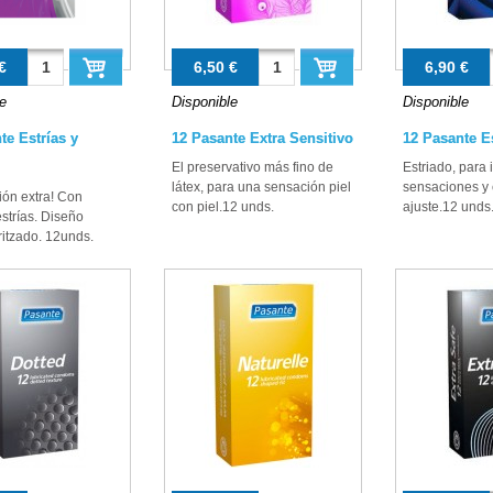
€
6,50 €
6,90 €
e
Disponible
Disponible
te Estrías y
12 Pasante Extra Sensitivo
12 Pasante E
El preservativo más fino de
Estriado, para i
látex, para una sensación piel
sensaciones y e
ión extra! Con
con piel.12 unds.
ajuste.12 unds
estrías. Diseño
ritzado. 12unds.