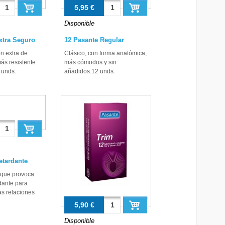
5,95 €
Disponible
xtra Seguro
12 Pasante Regular
n extra de
Clásico, con forma anatómica,
más resistente
más cómodos y sin
 unds.
añadidos.12 unds.
etardante
 que provoca
rdante para
as relaciones
5,90 €
Disponible