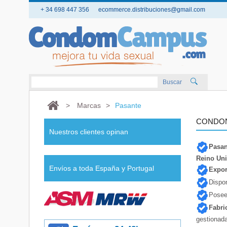
+ 34 698 447 356
ecommerce.distribuciones@gmail.com
Buscar
>
Marcas
>
Pasante
CONDON
Nuestros clientes opinan
Pasan
Reino Uni
Envíos a toda España y Portugal
Expor
Dispo
Posee
Fabri
gestionad