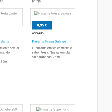
nes
pareja
6,95 €
agotado
rdante
Pasante Fresa Salvaje
imiento sexual
Lubricante erótico comestible
rasando
sabor Fresa. Nueva fórmula
sin parabenos. 75ml
. 75ml