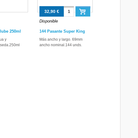
32,90 €
Disponible
lube 250ml
144 Pasante Super King
ua y
Más ancho y largo. 69mm
o seda.250ml
ancho nominal.144 unds.