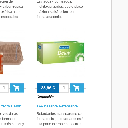
ación del
Estriados y punteados,
y sabor tropical
multitexturizados, doble placer
exótica a tus
máxima satisfacción, con
especiales.
forma anatómica.
38,96 €
Disponible
Efecto Calor
144 Pasante Retardante
r y texturas
Retardantes, transparente con
n forma de
forma recta , el retardante está
cen más placer y
a la parte interna no afecta la