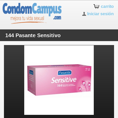
carrito
Iniciar sesión
144 Pasante Sensitivo