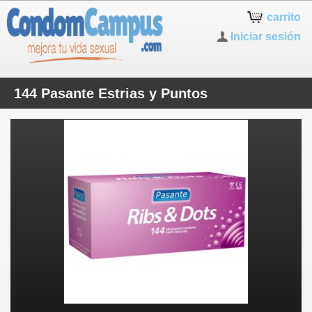
carrito
Iniciar sesión
144 Pasante Estrias y Puntos