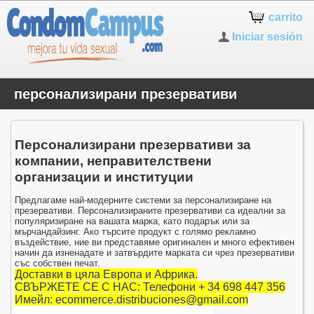
carrito
Iniciar sesión
персонализирани презервативи
Персонализирани презервативи за
компании, неправителствени
организации и институции
Предлагаме най-модерните системи за персонализиране на
презервативи. Персонализираните презервативи са идеални за
популяризиране на вашата марка, като подарък или за
мърчандайзинг. Ако търсите продукт с голямо рекламно
въздействие, ние ви представяме оригинален и много ефективен
начин да изненадате и затвърдите марката си чрез презервативи
със собствен печат.
Доставки в цяла Европа и Африка.
СВЪРЖЕТЕ СЕ С НАС: Телефони + 34 698 447 356
Имейл: ecommerce.distribuciones@gmail.com