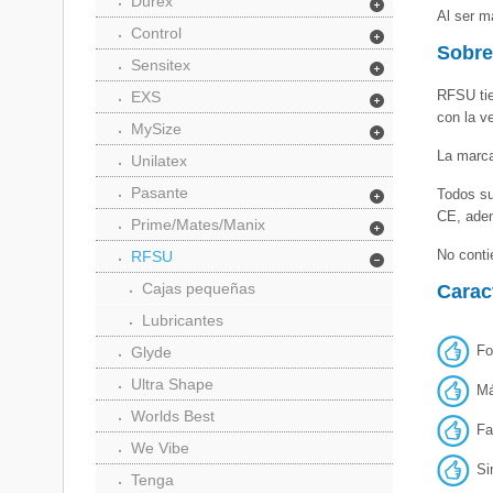
Durex
Al ser m
Control
Sobr
Sensitex
RFSU tie
EXS
con la v
MySize
La marca
Unilatex
Pasante
Todos su
CE, adem
Prime/Mates/Manix
No conti
RFSU
Cajas pequeñas
Caract
Lubricantes
Fo
Glyde
Ultra Shape
Má
Worlds Best
Fa
We Vibe
Si
Tenga