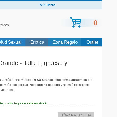
Mi Cuenta
0
edidos
alud Sexual
Erótica
Zona Regalo
Outlet
ande - Talla L, grueso y
a L
, más ancho y largo.
RFSU Grande
tiene
forma anatómica
por
o y fácil de colocar.
No contiene caseína
y no está testado en
a veganos.
te producto ya no está en stock
AÑADIR A LA CESTA