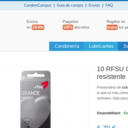
CondomCampus
|
Guia de compra
|
Envios
|
FAQ
Envios
Paquetes
Regalos en
en
24/48h
100%
discretos
todos
los p
Condonería
Lubricantes
S
10 RFSU Gr
resistente
Preservativo de
tall
lo que es más cómod
animales. Apto par
Disponibilidad:
Es