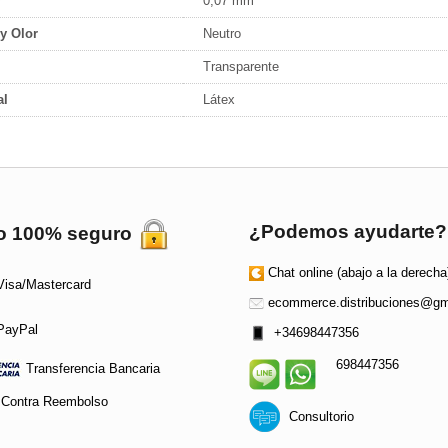
r
0,07 mm
y Olor
Neutro
Transparente
al
Látex
¿Podemos ayudarte?
o 100% seguro
Chat online (abajo a la derecha
isa/Mastercard
ecommerce.distribuciones@gm
ayPal
+34698447356
698447356
Transferencia Bancaria
Contra Reembolso
Consultorio