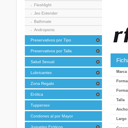
Fleshlight
Jes Extender
Bathmate
Andropenis
Preservativos por Tipo
Preservativos por Talla
Fich
Salud Sexual
Marca
Lubricantes
Forma
Zona Regalo
Forma
Erótica
Talla
Tuppersex
Ancho
Condones al por Mayor
Largo
Juguetes Eróticos