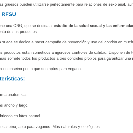
ás gruesos pueden utilizarse perfectamente para relaciones de sexo anal, au
e RFSU
ne una ONG, que se dedica al
estudio de la salud sexual y las enfermeda
enta de sus productos.
 sueca se dedica a hacer campaña de prevención y uso del condón en much
s productos están sometidos a rigurosos controles de calidad. Disponen de to
ás somete todos los productos a tres controles propios para garantizar una 
enen caseina por lo que son aptos para veganos.
erísticas:
rma anatómica.
s ancho y largo.
bricado en látex natural.
n caseína, apto para veganos. Más naturales y ecológicos.