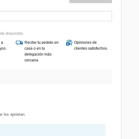
sté disponible
 a
Recibe tu pedido en
Opiniones de
jos.
casa o en tu
clientes satisfechos.
delegación más
cercana.
 les aprietan.