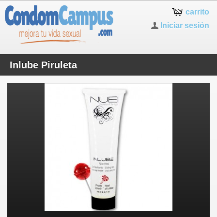
carrito
Iniciar sesión
Inlube Piruleta