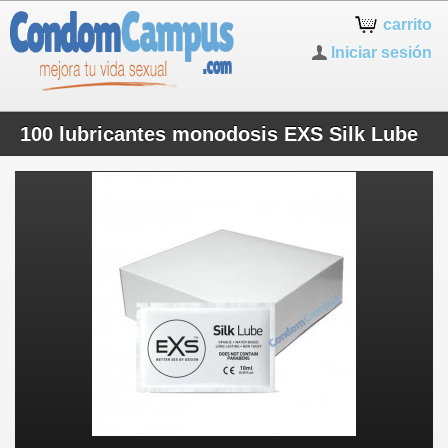
carrito
Iniciar sesión
100 lubricantes monodosis EXS Silk Lube