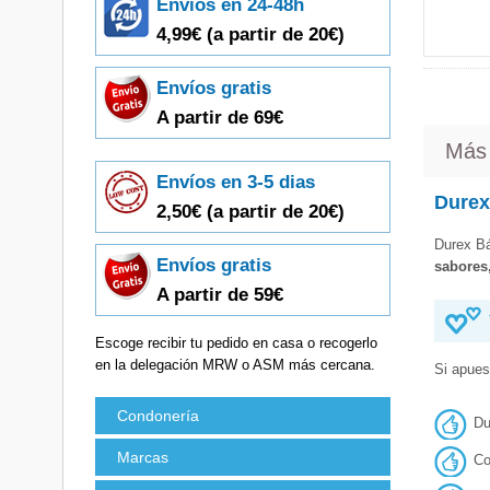
Envíos en 24-48h
4,99€
(a partir de 20€)
Envíos gratis
A partir de 69€
Más
Envíos en 3-5 dias
Durex
2,50€ (a partir de 20€)
Durex Bá
Envíos gratis
sabores,
A partir de 59€
Escoge recibir tu pedido en casa o recogerlo
en la delegación MRW o ASM más cercana.
Si apues
Condonería
Du
Marcas
Co