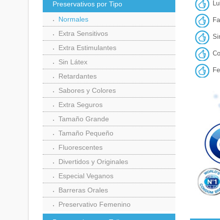
Lu
Preservativos por Tipo
Normales
Fa
Extra Sensitivos
Si
Extra Estimulantes
Co
Sin Látex
Fe
Retardantes
Sabores y Colores
Extra Seguros
Tamaño Grande
Tamaño Pequeño
Fluorescentes
Divertidos y Originales
Especial Veganos
Barreras Orales
Preservativo Femenino