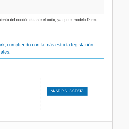
ento del condón durante el coito, ya que el modelo Durex
k, cumpliendo con la más estricta legislación
ales.
5,95 €
AÑADIR A LA CESTA