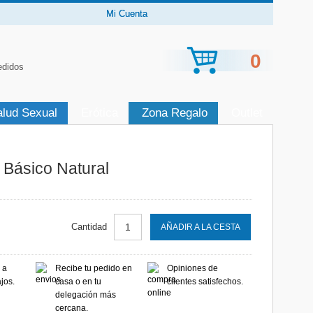
Mi Cuenta
0
edidos
alud Sexual
Erótica
Zona Regalo
Outlet
 Básico Natural
Cantidad
AÑADIR A LA CESTA
 a
Recibe tu pedido en
Opiniones de
jos.
casa o en tu
clientes satisfechos.
delegación más
cercana.