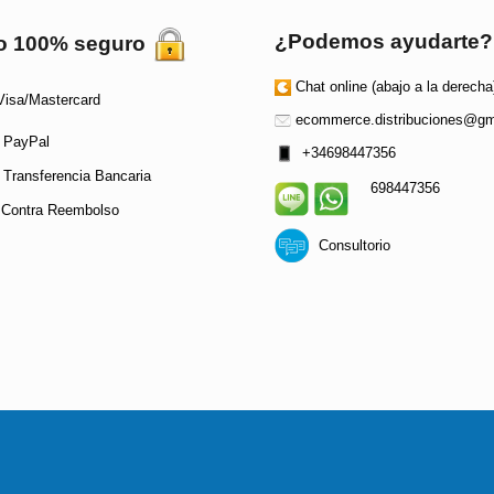
¿Podemos ayudarte?
o 100% seguro
Chat online (abajo a la derecha
isa/Mastercard
ecommerce.distribuciones@gm
PayPal
+34698447356
Transferencia Bancaria
698447356
Contra Reembolso
Consultorio