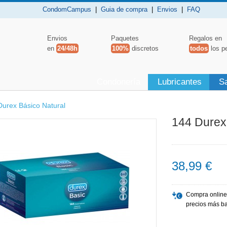
CondomCampus
|
Guia de compra
|
Envios
|
FAQ
Envios
Paquetes
Regalos en
en
24/48h
100%
discretos
todos
los p
Condonería
Lubricantes
S
Durex Básico Natural
144 Durex
38,99 €
Compra online
precios más ba