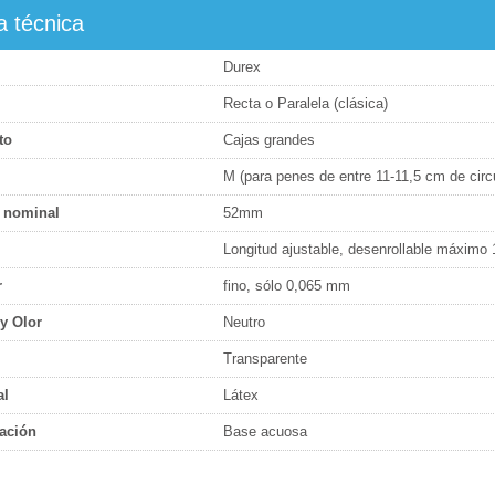
a técnica
Durex
Recta o Paralela (clásica)
to
Cajas grandes
M (para penes de entre 11-11,5 cm de circ
 nominal
52mm
Longitud ajustable, desenrollable máxim
r
fino, sólo 0,065 mm
y Olor
Neutro
Transparente
al
Látex
ación
Base acuosa