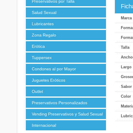
Preservativos por Talla
Fich
Salud Sexual
Marca
Lubricantes
Forma
Zona Regalo
Forma
Erótica
Talla
Ancho
Tuppersex
Largo
Condones al por Mayor
Groso
Juguetes Eróticos
Sabor 
Outlet
Color
Preservativos Personalizados
Materi
Vending Preservativos y Salud Sexual
Lubric
Internacional