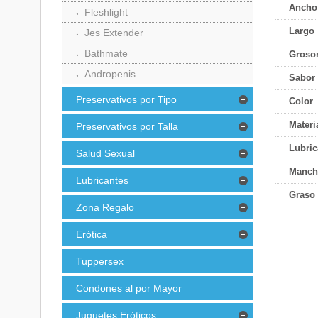
Ancho
Fleshlight
Largo
Jes Extender
Bathmate
Groso
Andropenis
Sabor 
Preservativos por Tipo
Color
Materi
Preservativos por Talla
Lubric
Salud Sexual
Manch
Lubricantes
Graso
Zona Regalo
Erótica
Tuppersex
Condones al por Mayor
Juguetes Eróticos