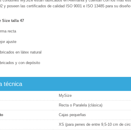
s condones MySize están fabricados en Alemania y cuentan con los más estri
2 y poseen las certificados de calidad ISO 9001 e ISO 13485 para su diseño
 Size talla 47
rma recta
jor ajuste
bricados en látex natural
bricados y con depósito
a técnica
MySize
Recta o Paralela (clásica)
to
Cajas pequeñas
XS (para penes de entre 9,5-10 cm de circ