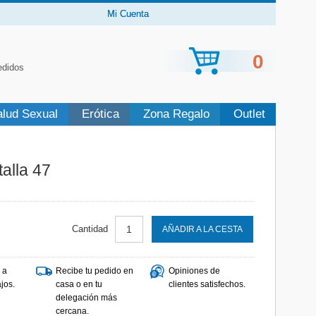
Mi Cuenta
0
edidos
alud Sexual
Erótica
Zona Regalo
Outlet
talla 47
Cantidad
AÑADIR A LA CESTA
 a
Recibe tu pedido en
Opiniones de
jos.
casa o en tu
clientes satisfechos.
delegación más
cercana.