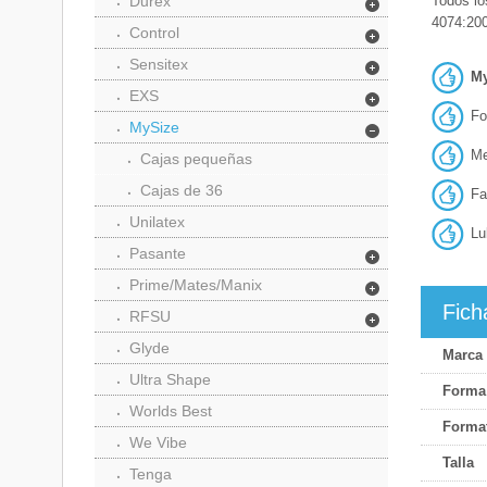
Durex
Todos lo
4074:200
Control
Sensitex
My
EXS
Fo
MySize
Me
Cajas pequeñas
Cajas de 36
Fa
Unilatex
Lu
Pasante
Prime/Mates/Manix
Fich
RFSU
Glyde
Marca
Ultra Shape
Forma
Worlds Best
Forma
We Vibe
Talla
Tenga