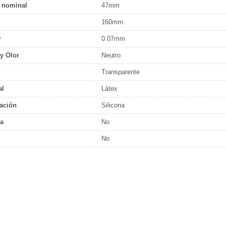
 nominal
47mm
160mm
r
0.07mm
y Olor
Neutro
Transparente
al
Látex
ación
Silicona
a
No
No