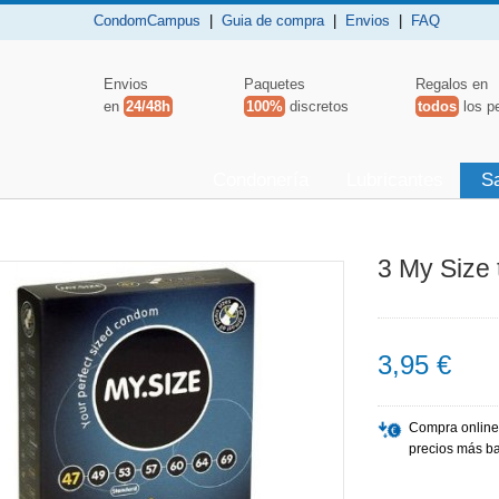
CondomCampus
|
Guia de compra
|
Envios
|
FAQ
Envios
Paquetes
Regalos en
en
24/48h
100%
discretos
todos
los p
Condonería
Lubricantes
S
3 My Size 
3,95 €
Compra online
precios más ba