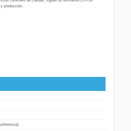
ctos controles de calidad, siguen la normativa EN IS0
 y producción.
unferencia)